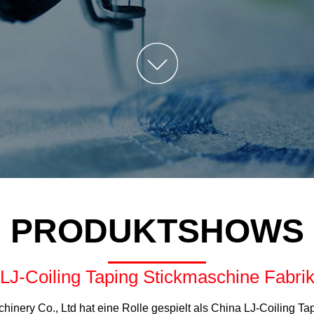
Stickmaschine
LJ-Rhinestone Heiße
Gemischte Stickmaschine
LJ-Multifunktions-Mixed-
Stickmaschine
LJ-Cap/T-Shirt
Schlauchstickmaschine
LJ-Spray-Druck-
Stickmaschine
PRODUKTSHOWS
LJ-Coiling Taping Stickmaschine Fabri
chinery Co., Ltd hat eine Rolle gespielt als
China LJ-Coiling Ta