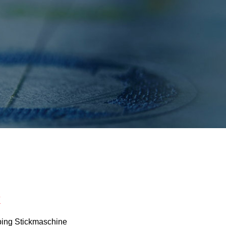
فارسی
Bahasa Melayu
Italiano
Deutsch
Nederlands
বাংলা
ไทย
Tiếng Việt
한국어
日本語
k
Français
ping Stickmaschine