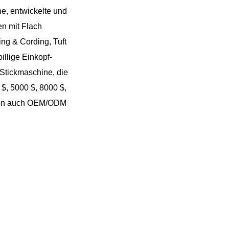
Русский
ne, entwickelte und
n mit Flach
Latine
ing & Cording, Tuft
illige Einkopf-
Stickmaschine, die
$, 5000 $, 8000 $,
önnen auch OEM/ODM