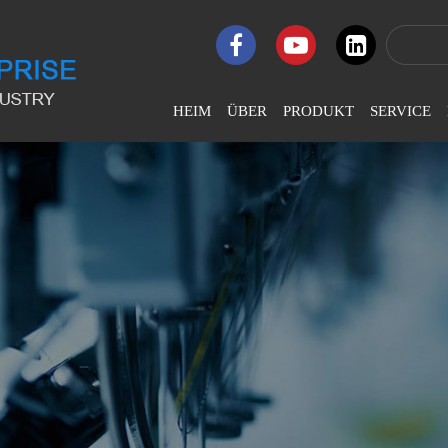
HEIM
ÜBER
PRODUKT
SERVICE
Firmenprofil
LJ-Flat
U
Computergesteuerte
Na
Stickmaschine
Unternehmenskultur
Br
LJ-Hochgeschwindigkeits-
Firmenehre
Stickmaschine
Au
Entwicklungsgeschichte
LJ-Pailletten-Perlen-
Stickmaschine
LJ-Chenille- Und
Kettenstich-Stickmaschine
LJ-Coiling Taping