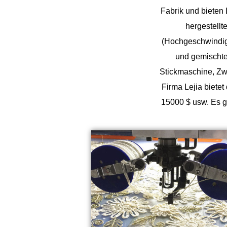
Fabrik
und bieten
hergestell
(Hochgeschwindigke
und gemischten
Stickmaschine, Zw
Firma Lejia biete
15000 $ usw. Es g