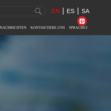
|
|
EN
ES
SA
NACHRICHTEN
KONTAKTIERE UNS
SPRACHE3
nternehmens
Kontaktinformationen
English
chrichten
Feedback
عربى
anchennachrichten
Español
sstellungsnachrichten
Svenska
Slovák
Română
Português