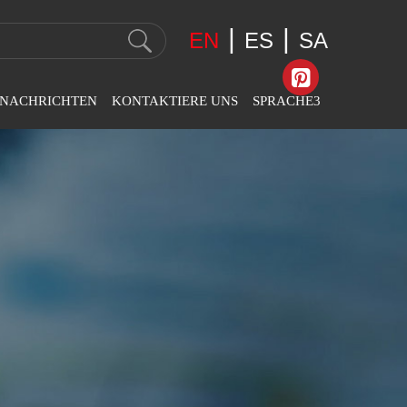
|
|
EN
ES
SA
NACHRICHTEN
KONTAKTIERE UNS
SPRACHE3
nternehmens
Kontaktinformationen
English
chrichten
Feedback
عربى
anchennachrichten
Español
sstellungsnachrichten
Svenska
Slovák
Română
Português