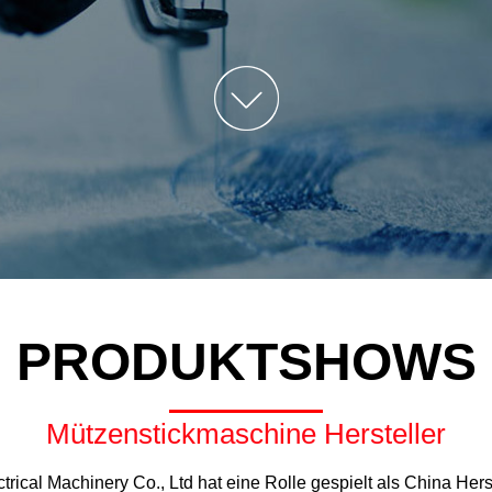
Stickmaschine
LJ-Rhinestone Heiße
Gemischte Stickmaschine
LJ-Multifunktions-Mixed-
Stickmaschine
LJ-Cap/T-Shirt
Schlauchstickmaschine
LJ-Spray-Druck-
Stickmaschine
PRODUKTSHOWS
Mützenstickmaschine Hersteller
ctrical Machinery Co., Ltd hat eine Rolle gespielt als
China Hers