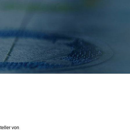
فارسی
Bahasa Melayu
Italiano
Deutsch
Nederlands
বাংলা
ไทย
Tiếng Việt
한국어
日本語
Français
teller von