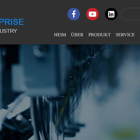
HEIM
ÜBER
PRODUKT
SERVICE
Firmenprofil
LJ-Flat
U
Computergesteuerte
Na
Stickmaschine
Unternehmenskultur
Br
LJ-Hochgeschwindigkeits-
Firmenehre
Stickmaschine
Au
Entwicklungsgeschichte
LJ-Pailletten-Perlen-
Stickmaschine
LJ-Chenille- Und
Kettenstich-Stickmaschine
LJ-Coiling Taping