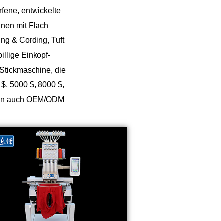
Русский
rfene, entwickelte
inen mit Flach
Latine
ing & Cording, Tuft
illige Einkopf-
Stickmaschine, die
$, 5000 $, 8000 $,
önnen auch OEM/ODM