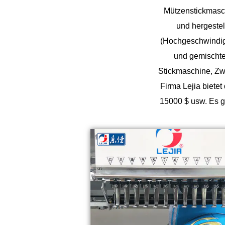
Mützenstickmasc
und hergestel
(Hochgeschwindigke
und gemischten
Stickmaschine, Zw
Firma Lejia biete
15000 $ usw. Es g