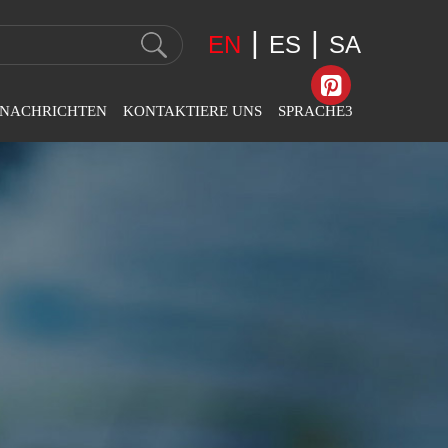
|
|
EN
ES
SA
NACHRICHTEN
KONTAKTIERE UNS
SPRACHE3
nternehmens
Kontaktinformationen
English
chrichten
Feedback
عربى
anchennachrichten
Español
sstellungsnachrichten
Svenska
Slovák
Română
Português