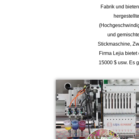
Fabrik
und biete
hergestell
(Hochgeschwindigke
und gemischten
Stickmaschine, Zw
Firma Lejia biete
15000 $ usw. Es g