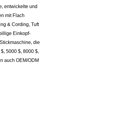
Русский
e, entwickelte und
n mit Flach
Latine
ing & Cording, Tuft
illige Einkopf-
Stickmaschine, die
$, 5000 $, 8000 $,
önnen auch OEM/ODM