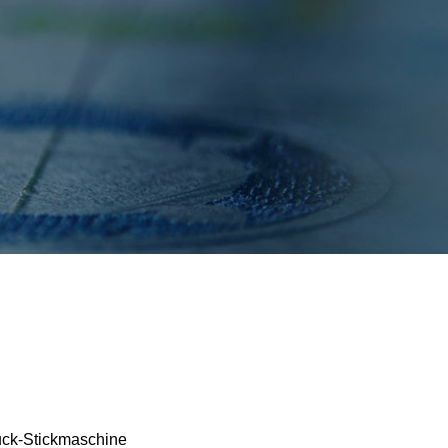
فارسی
Bahasa Melayu
Italiano
Deutsch
Nederlands
বাংলা
ไทย
Tiếng Việt
한국어
日本語
Français
uck-Stickmaschine