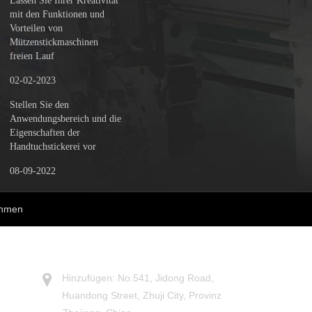
Lassen Sie Ihrer Kreativität
mit den Funktionen und
Vorteilen von
Mützenstickmaschinen
freien Lauf
02-02-2023
Stellen Sie den
Anwendungsbereich und die
Eigenschaften der
Handtuchstickerei vor
08-09-2022
ehmen
KONTAKTIERE UNS
Hinzufügen: No.541, Jidong Road,
Huandong Street, Zhuji City, Provinz