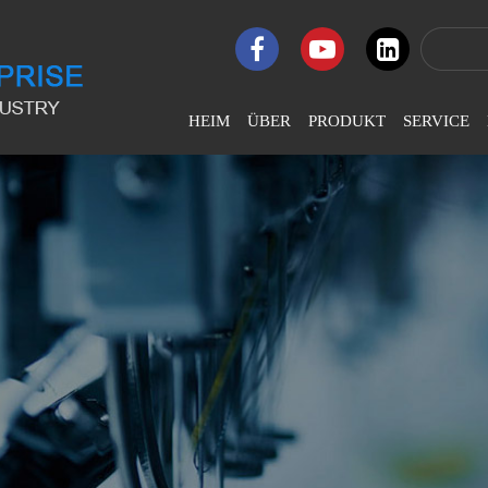
HEIM
ÜBER
PRODUKT
SERVICE
Firmenprofil
LJ-Flat
U
Computergesteuerte
Na
Stickmaschine
Unternehmenskultur
Br
LJ-Hochgeschwindigkeits-
Firmenehre
Stickmaschine
Au
Entwicklungsgeschichte
LJ-Pailletten-Perlen-
Stickmaschine
LJ-Chenille- Und
Kettenstich-Stickmaschine
LJ-Coiling Taping