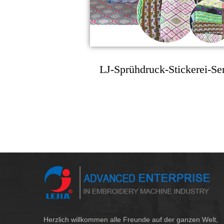
LJ-Sprühdruck-Stickerei-Se
Herzlich willkommen alle Freunde auf der ganzen Welt,