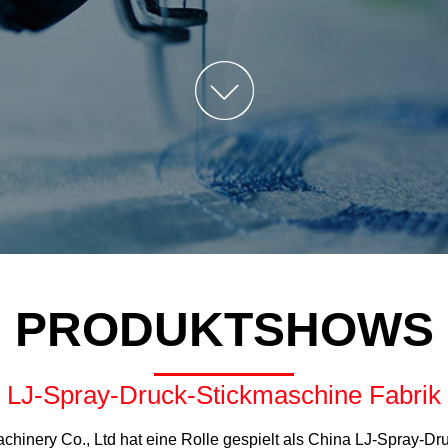
Stickmaschine
LJ-Rhinestone Heiße
Gemischte Stickmaschine
LJ-Multifunktions-Mixed-
Stickmaschine
LJ-Cap/T-Shirt
Schlauchstickmaschine
LJ-Spray-Druck-
Stickmaschine
PRODUKTSHOWS
LJ-Spray-Druck-Stickmaschine Fabrik
achinery Co., Ltd hat eine Rolle gespielt als
China LJ-Spray-Dr