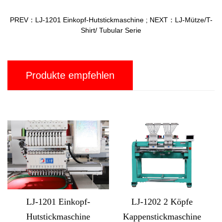
PREV：LJ-1201 Einkopf-Hutstickmaschine
;
NEXT：LJ-Mütze/T-
Shirt/ Tubular Serie
Produkte empfehlen
opf-
LJ-1202 2 Köpfe
LJ-MX1212 12 Köp
hine
Kappenstickmaschine
computergesteuert