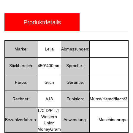
Produktdetails
Marke:
Lejia
Abmessungen:
Stickbereich:
450*400mm
Sprache :
Farbe:
Grün
Garantie:
Rechner:
A18
Funktion:
Mütze/Hemd/flach/3D/Pa
L/C D/P T/T
Western
Bezahlverfahren:
Anwendung:
Maschinenreparat
Union
MoneyGram