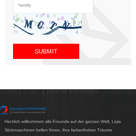
Herzlich willkommen alle Freunde auf der ganzen Welt, Lejia
Stickmaschinen helfen Ihnen, Ihre farbenfrohen Träume