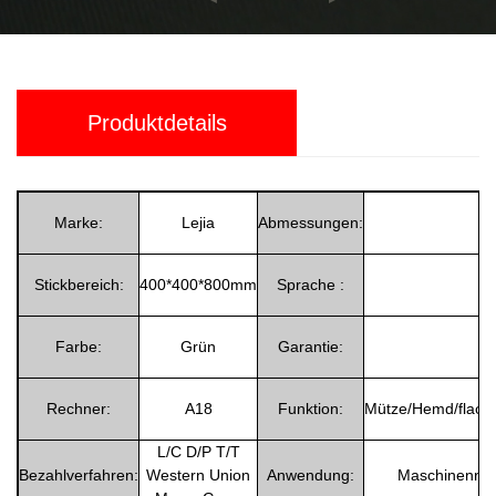
Produktdetails
Marke:
Lejia
Abmessungen:
Stickbereich:
400*400*800mm
Sprache :
Farbe:
Grün
Garantie:
Rechner:
A18
Funktion:
Mütze/Hemd/flach/3
L/C D/P T/T
Bezahlverfahren:
Western Union
Anwendung:
Maschinenrep