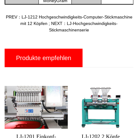
MoneyGram
PREV：LJ-1212 Hochgeschwindigkeits-Computer-Stickmaschine
mit 12 Köpfen
;
NEXT：LJ-Hochgeschwindigkeits-
Stickmaschinenserie
Produkte empfehlen
01 Einkopf-
LJ-1202 2 Köpfe
LJ-MX1212 