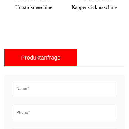
ickmaschine
Kappenstickmaschine
computerge
Kappenstic
Produktanfrage