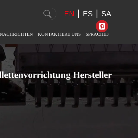
|
|
EN
ES
SA
NACHRICHTEN
KONTAKTIERE UNS
SPRACHE3
nternehmens
Kontaktinformationen
English
chrichten
Feedback
عربى
ettenvorrichtung Hersteller
anchennachrichten
Español
sstellungsnachrichten
Svenska
Slovák
Română
Português