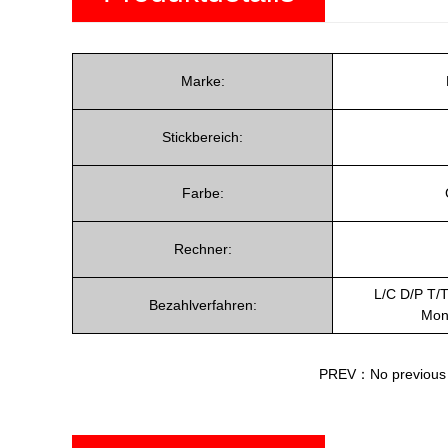
Marke:
Stickbereich:
Farbe:
Rechner:
L/C D/P T/
Bezahlverfahren:
Mon
PREV：No previous a