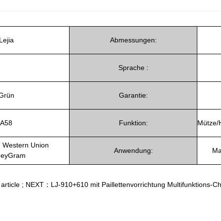
Lejia
Abmessungen:
Sprache :
Grün
Garantie:
A58
Funktion:
Mütze/H
T Western Union
Anwendung:
Ma
eyGram
rticle
;
NEXT：LJ-910+610 mit Paillettenvorrichtung Multifunktions-Ch