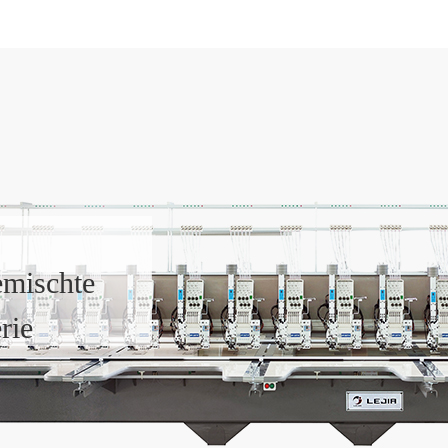
emischte
rie