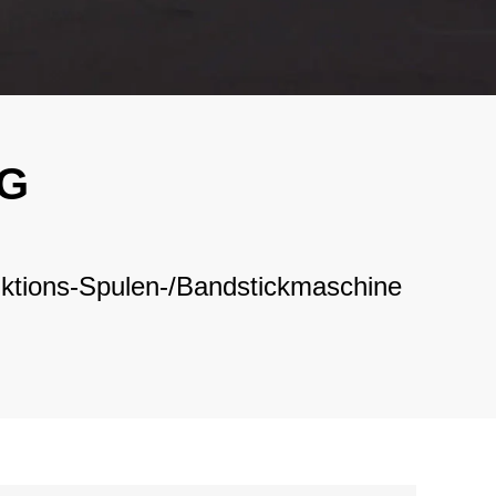
فارسی
Bahasa Melayu
Italiano
Deutsch
G
Nederlands
বাংলা
nktions-Spulen-/Bandstickmaschine
ไทย
Tiếng Việt
한국어
日本語
Français